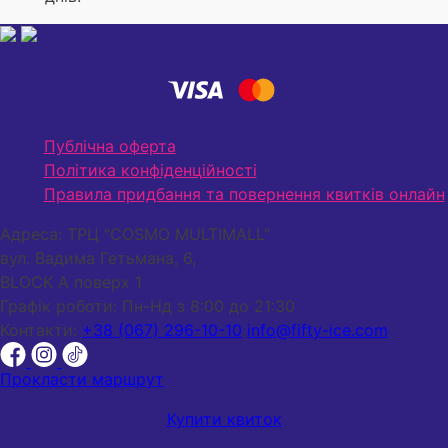
Публічна оферта
Політика конфіденційності
Правила придбання та повернення квитків онлайн
Адреса:
ТРЦ "COSMO MULTIMALL"
вул. Вадима Гетьмана, 6,
BLOCK A поверх 1
Графік роботи:
Пн-Нд з 8:00 до 21:30
Контакти:
+38 (067) 296-10-10
info@fifty-ice.com
Прокласти маршрут
Купити квиток