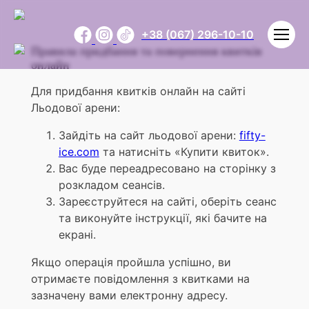
+38 (067) 296-10-10
Правила придбання та повернення квитків
онлайн
Для придбання квитків онлайн на сайті
Льодової арени:
Зайдіть на сайт льодової арени:
fifty-
ice.com
та натисніть «Купити квиток».
Вас буде переадресовано на сторінку з
розкладом сеансів.
Зареєструйтеся на сайті, оберіть сеанс
та виконуйте інструкції, які бачите на
екрані.
Якщо операція пройшла успішно, ви
отримаєте повідомлення з квитками на
зазначену вами електронну адресу.